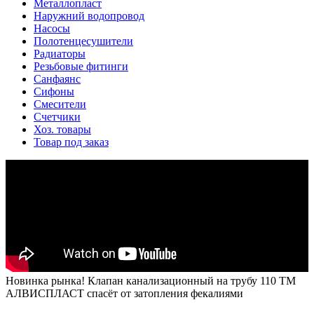
Металлопласт
Наружний водопровод
Насосы
Полотенцесушители
Радиаторы
Резьбовые фитинги
Санфаянс
Сифоны
Смесители
Счетчики
Хоз. товары
Товар под заказ
Новинка рынка! Клапан канализационный на трубу 110 ТМ
АЛВИСПЛАСТ спасёт от затопления фекалиями