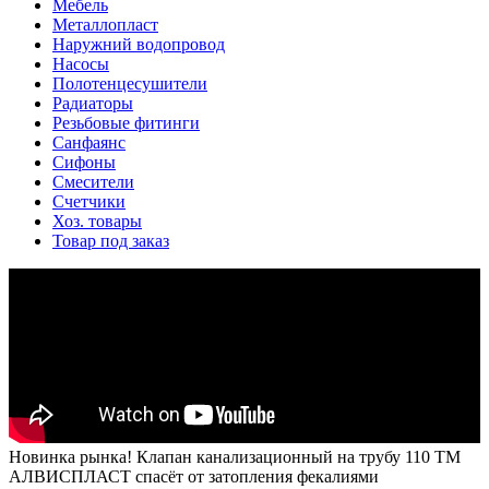
Мебель
Металлопласт
Наружний водопровод
Насосы
Полотенцесушители
Радиаторы
Резьбовые фитинги
Санфаянс
Сифоны
Смесители
Счетчики
Хоз. товары
Товар под заказ
Новинка рынка! Клапан канализационный на трубу 110 ТМ
АЛВИСПЛАСТ спасёт от затопления фекалиями