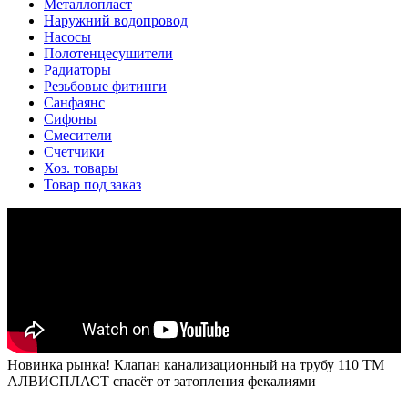
Металлопласт
Наружний водопровод
Насосы
Полотенцесушители
Радиаторы
Резьбовые фитинги
Санфаянс
Сифоны
Смесители
Счетчики
Хоз. товары
Товар под заказ
Новинка рынка! Клапан канализационный на трубу 110 ТМ
АЛВИСПЛАСТ спасёт от затопления фекалиями