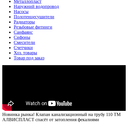
Металлопласт
Наружний водопровод
Насосы
Полотенцесушители
Радиаторы
Резьбовые фитинги
Санфаянс
Сифоны
Смесители
Счетчики
Хоз. товары
Товар под заказ
Новинка рынка! Клапан канализационный на трубу 110 ТМ
АЛВИСПЛАСТ спасёт от затопления фекалиями