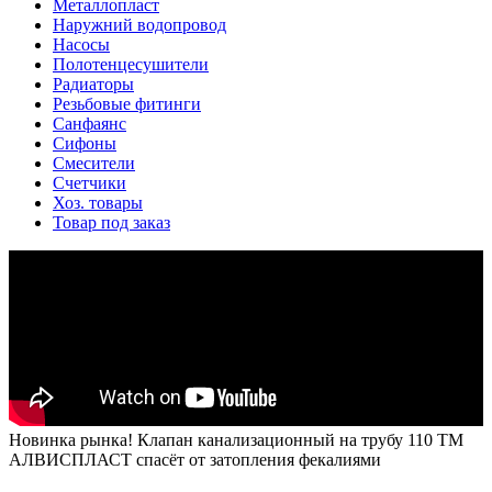
Металлопласт
Наружний водопровод
Насосы
Полотенцесушители
Радиаторы
Резьбовые фитинги
Санфаянс
Сифоны
Смесители
Счетчики
Хоз. товары
Товар под заказ
Новинка рынка! Клапан канализационный на трубу 110 ТМ
АЛВИСПЛАСТ спасёт от затопления фекалиями