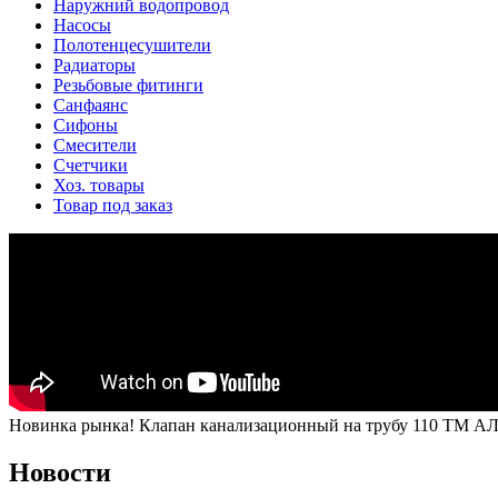
Наружний водопровод
Насосы
Полотенцесушители
Радиаторы
Резьбовые фитинги
Санфаянс
Сифоны
Смесители
Счетчики
Хоз. товары
Товар под заказ
Новинка рынка! Клапан канализационный на трубу 110 ТМ А
Новости