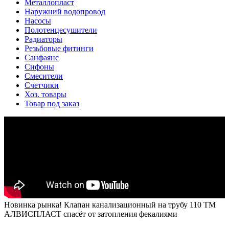
Металлопласт
Наружний водопровод
Насосы
Полотенцесушители
Радиаторы
Резьбовые фитинги
Санфаянс
Сифоны
Смесители
Счетчики
Хоз. товары
Товар под заказ
Новинка рынка! Клапан канализационный на трубу 110 ТМ
АЛВИСПЛАСТ спасёт от затопления фекалиями