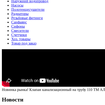
Наружний водопровод
Насосы
Полотенцесушители
Радиаторы
Резьбовые фитинги
Санфаянс
Сифоны
Смесители
Счетчики
Хоз. товары
Товар под заказ
Новинка рынка! Клапан канализационный на трубу 110 ТМ А
Новости