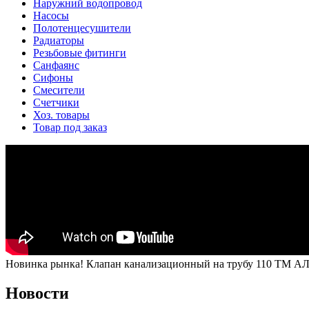
Наружний водопровод
Насосы
Полотенцесушители
Радиаторы
Резьбовые фитинги
Санфаянс
Сифоны
Смесители
Счетчики
Хоз. товары
Товар под заказ
Новинка рынка! Клапан канализационный на трубу 110 ТМ А
Новости