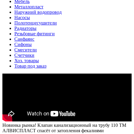
Мебель
Металлопласт
Наружний водопровод
Насосы
Полотенцесушители
Радиаторы
Резьбовые фитинги
Санфаянс
Сифоны
Смесители
Счетчики
Хоз. товары
Товар под заказ
Новинка рынка! Клапан канализационный на трубу 110 ТМ
АЛВИСПЛАСТ спасёт от затопления фекалиями