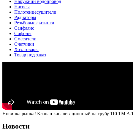
Наружний водопровод
Насосы
Полотенцесушители
Радиаторы
Резьбовые фитинги
Санфаянс
Сифоны
Смесители
Счетчики
Хоз. товары
Товар под заказ
Новинка рынка! Клапан канализационный на трубу 110 ТМ А
Новости