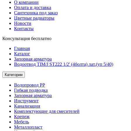
О компании
Оплата и доставка
Сантехника под заказ
Цветные радиаторы
Новости
Контакты
Консультация бесплатно
Главная
Каталог
Запорная арматура
Водоотвод TIM/J ST222 1/2' (4болта) лат.(уп 5/40)
Категории
Водопровод РР
Гибкая подводка
Запорная арматура
Инструмент
Канализация
Комплектующие для смесителей
Крепеж
Мебель
Металлопласт