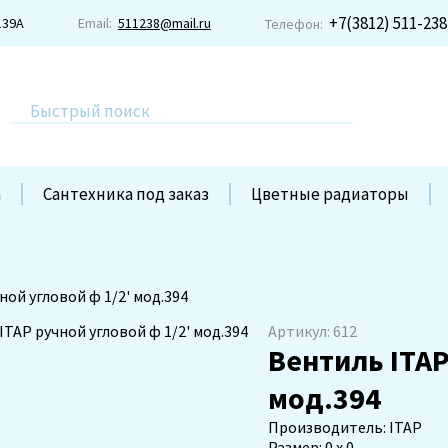
+7(3812) 511-238
139А
Email:
511238@mail.ru
Телефон:
а
Сантехника под заказ
Цветные радиаторы
ной угловой ф 1/2' мод.394
Артикул: 612
Вентиль ITAP
мод.394
Производитель: ITAP
Размер: 0 х 0