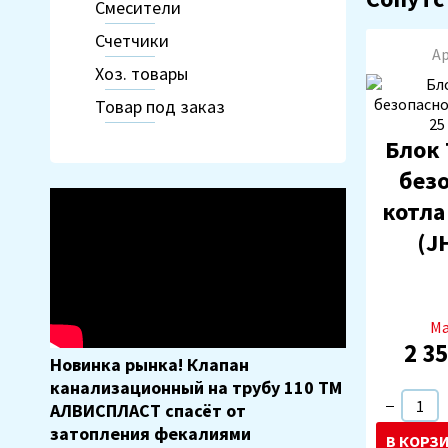
Смесители
Счетчики
Ар
Хоз. товары
Товар под заказ
Блок 
без
котла
(J
М
2 3
Новинка рынка! Клапан
канализационный на трубу 110 ТМ
Товар добавлен в
корзину
Товар 
АЛВИСПЛАСТ спасёт от
затопления фекалиями
В КОРЗ