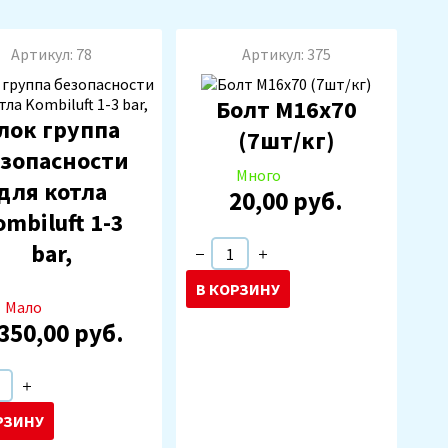
Артикул: 78
Артикул: 375
Болт М16х70
лок группа
(7шт/кг)
зопасности
Много
для котла
20,00 руб.
ombiluft 1-3
bar,
В КОРЗИНУ
Мало
 350,00 руб.
ар добавлен в
корзину
РЗИНУ