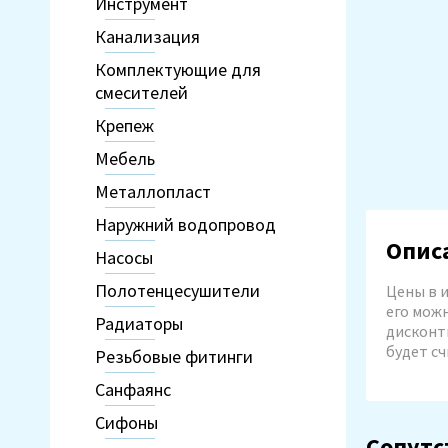
Инструмент
Канализация
Комплектующие для
смесителей
Товар добавлен
Крепеж
Мебель
Металлопласт
Наружний водопровод
Опис
Насосы
Полотенцесушители
Цены в и
его можн
Радиаторы
дисконтн
будет сч
Резьбовые фитинги
Санфаянс
Сифоны
Сопутс