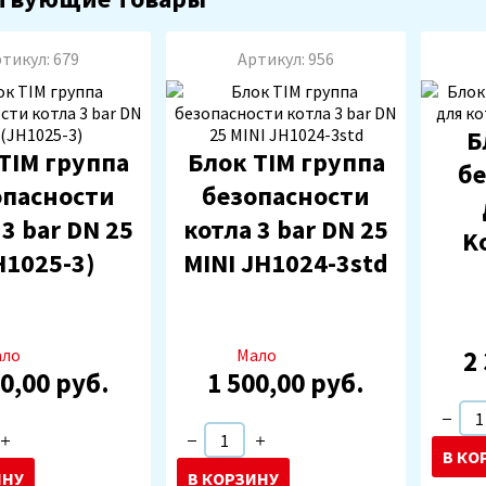
тикул: 679
Артикул: 956
Б
TIM группа
Блок TIM группа
бе
опасности
безопасности
 3 bar DN 25
котла 3 bar DN 25
K
H1025-3)
MINI JH1024-3std
ало
Мало
2
50,00 руб.
1 500,00 руб.
добавлен в
корзину
Товар добавлен в
корзину
Тов
В КО
ИНУ
В КОРЗИНУ