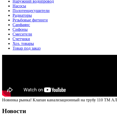
Наружний водопровод
Насосы
Полотенцесушители
Радиаторы
Резьбовые фитинги
Санфаянс
Сифоны
Смесители
Счетчики
Хоз. товары
Товар под заказ
Новинка рынка! Клапан канализационный на трубу 110 ТМ А
Новости