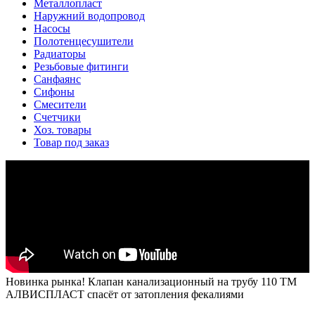
Металлопласт
Наружний водопровод
Насосы
Полотенцесушители
Радиаторы
Резьбовые фитинги
Санфаянс
Сифоны
Смесители
Счетчики
Хоз. товары
Товар под заказ
Новинка рынка! Клапан канализационный на трубу 110 ТМ
АЛВИСПЛАСТ спасёт от затопления фекалиями