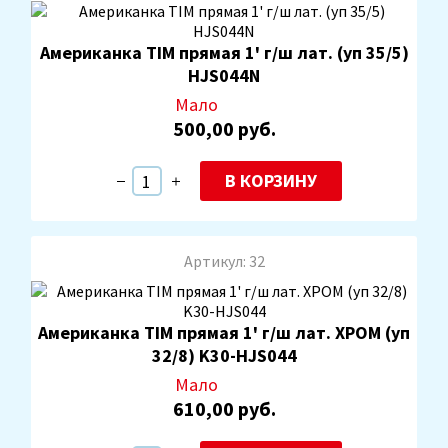
Найдено товара 230
Американка TIM прямая 1' г/ш лат. (уп 35/5)
HJS044N
ПОКАЗАТЬ
Мало
500,00 руб.
В КОРЗИНУ
Артикул: 32
Американка TIM прямая 1' г/ш лат. ХРОМ (уп
32/8) K30-HJS044
Мало
610,00 руб.