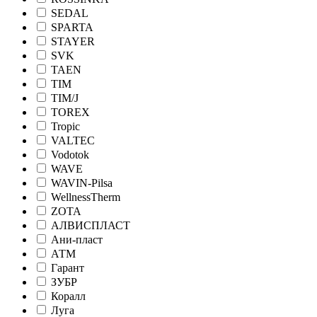
SEDAL
SPARTA
STAYER
SVK
TAEN
TIM
TIM/J
TOREX
Tropic
VALTEC
Vodotok
WAVE
WAVIN-Pilsa
WellnessTherm
ZOTA
АЛВИСПЛАСТ
Ани-пласт
АТМ
Гарант
ЗУБР
Коралл
Луга