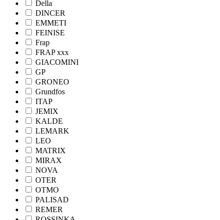
Della
DINCER
EMMETI
FEINISE
Frap
FRAP ххх
GIACOMINI
GP
GRONEO
Grundfos
ITAP
JEMIX
KALDE
LEMARK
LEO
MATRIX
MIRAX
NOVA
OTER
OTMO
PALISAD
REMER
ROSSINKA